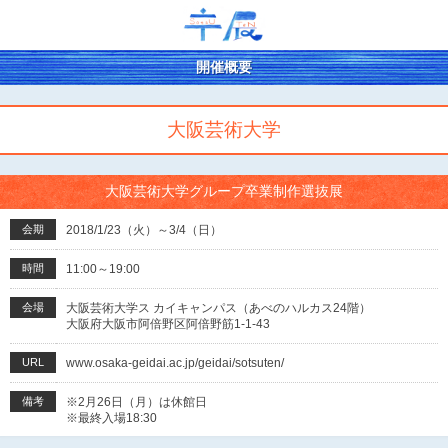
開催概要
大阪芸術大学
大阪芸術大学グループ卒業制作選抜展
会期
2018/1/23（火）～3/4（日）
時間
11:00～19:00
会場
大阪芸術大学ス カイキャンパス（あべのハルカス24階）
大阪府大阪市阿倍野区阿倍野筋1-1-43
URL
www.osaka-geidai.ac.jp/geidai/sotsuten/
備考
※2月26日（月）は休館日
※最終入場18:30