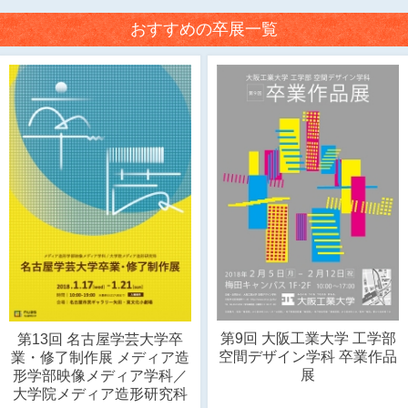
おすすめの卒展一覧
第9回 大阪工業大学 工学部
第13回 名古屋学芸大学卒
空間デザイン学科 卒業作品
業・修了制作展 メディア造
展
形学部映像メディア学科／
大学院メディア造形研究科