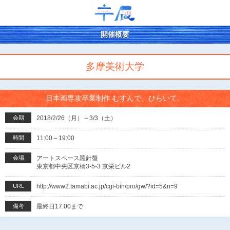
開催概要
多摩美術大学
日本画専攻卒業制作 むすんで、ひらいて、
会期
2018/2/26（月）～3/3（土）
時間
11:00～19:00
会場
アートスペース羅針盤
東京都中央区京橋3-5-3 京栄ビル2
URL
http://www2.tamabi.ac.jp/cgi-bin/pro/gw/?id=5&n=9
備考
最終日17:00まで