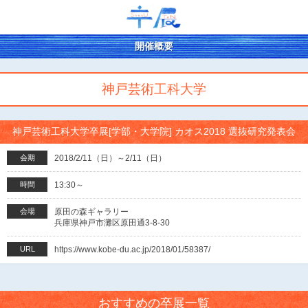
開催概要
神戸芸術工科大学
神戸芸術工科大学卒展[学部・大学院] カオス2018 選抜研究発表会
会期
2018/2/11（日）～2/11（日）
時間
13:30～
会場
原田の森ギャラリー
兵庫県神戸市灘区原田通3-8-30
URL
https://www.kobe-du.ac.jp/2018/01/58387/
おすすめの卒展一覧