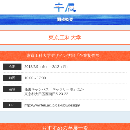
開催概要
東京工科大学
東京工科大学デザイン学部「卒業制作展」
会期
2018/2/9（金）～2/12（月）
時間
10:00～17:00
会場
蒲田キャンパス「ギャラリー鴻」ほか
東京都大田区西蒲田5-23-22
URL
http://www.teu.ac.jp/gakubu/design/
おすすめの卒展一覧