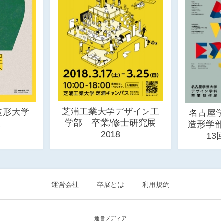
芝浦工業大学デザイン工
京造形大学
名古屋
学部 卒業/修士研究展
展
造形学
2018
1
運営会社
卒展とは
利用規約
運営メディア