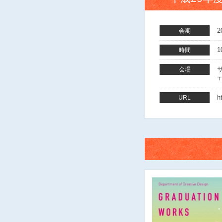
2
会期
1
時間
会場
〒
h
URL