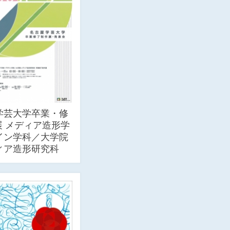
学芸大学卒業・修
展 メディア造形学
イン学科／大学院
ィア造形研究科