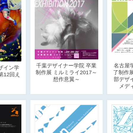
千葉デザイナー学院 卒業
名古屋
ザイン学
制作展 ミルミライ2017～
了制作
第12回え
想作意翼～
部デザ
メデ