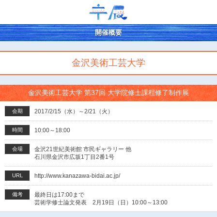
開催概要
金沢美術工芸大学
金沢美術工芸大学 第37回 大学院修士課程修了制作展
会期
2017/2/15（水）～2/21（火）
時間
10:00～18:00
会場
金沢21世紀美術館 市民ギャラリー 他
石川県金沢市広坂1丁目2番1号
URL
http://www.kanazawa-bidai.ac.jp/
備考
最終⽇は17:00まで
芸術学修⼠論⽂発表 2⽉19⽇（⽇）10:00～13:00