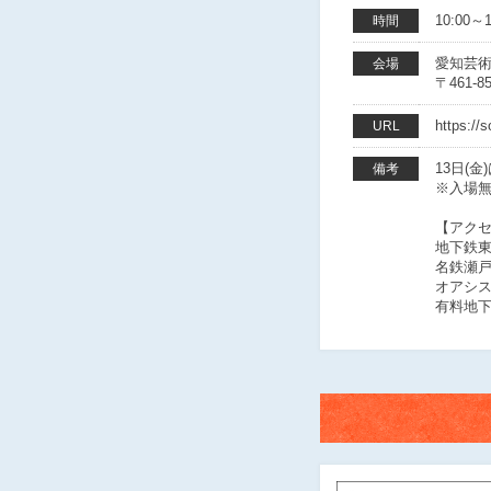
10:00～1
時間
愛知芸術
会場
〒461-
https://
URL
13日(金)
備考
※入場
【アク
地下鉄
名鉄瀬
オアシス
有料地