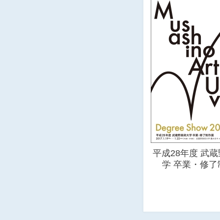
平成28年度 武
学 卒業・修了