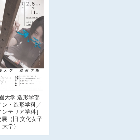
園大学 造形学部
イン・造形学科／
インテリア学科］
究展（旧 文化女子
大学）