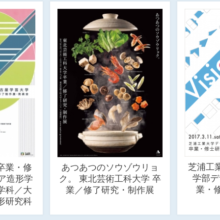
芝浦工
卒業・修
あつあつのソウゾウリョ
学部デ
ア造形学
ク。 東北芸術工科大学 卒
業・修
学科／大
業／修了研究・制作展
形研究科