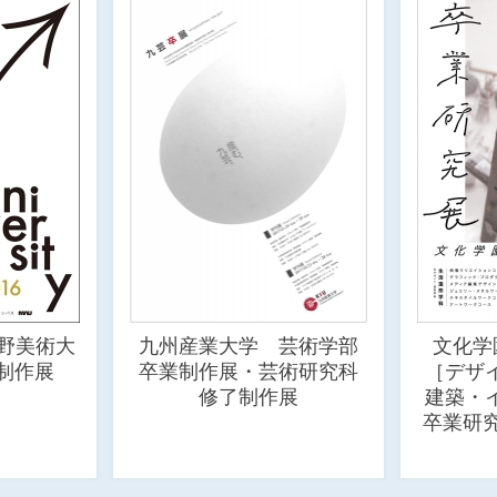
蔵野美術大
九州産業大学 芸術学部
文化学
制作展
卒業制作展・芸術研究科
［デザ
修了制作展
建築・
卒業研