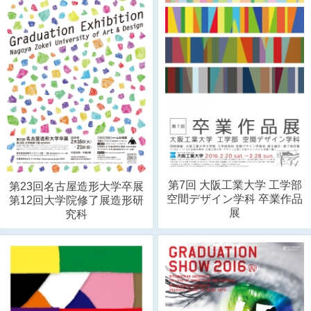
第7回 大阪工業大学 工学部
第23回名古屋造形大学卒展
空間デザイン学科 卒業作品
第12回大学院修了展造形研
展
究科