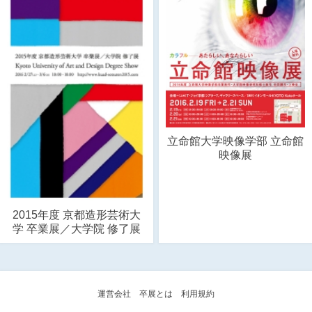
立命館大学映像学部 立命館
映像展
2015年度 京都造形芸術大
学 卒業展／大学院 修了展
運営会社
卒展とは
利用規約