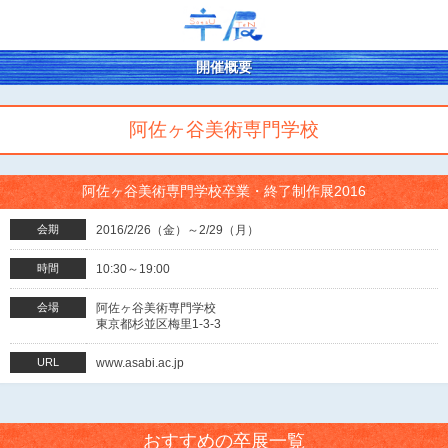
開催概要
阿佐ヶ谷美術専門学校
阿佐ヶ谷美術専門学校卒業・終了制作展2016
会期
2016/2/26（金）～2/29（月）
時間
10:30～19:00
会場
阿佐ヶ谷美術専門学校
東京都杉並区梅里1-3-3
URL
www.asabi.ac.jp
おすすめの卒展一覧