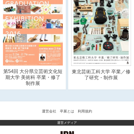
第54回 大分県立芸術文化短
東北芸術工科大学 卒業／修
期大学 美術科 卒業・修了
了研究・制作展
制作展
運営会社
卒展とは
利用規約
運営メディア