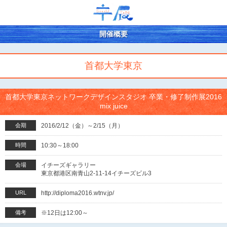
開催概要
首都大学東京
首都大学東京ネットワークデザインスタジオ 卒業・修了制作展2016
mix juice
会期
2016/2/12（金）～2/15（月）
時間
10:30～18:00
会場
イチーズギャラリー
東京都港区南青山2-11-14イチーズビル3
URL
http://diploma2016.wtnv.jp/
備考
※12日は12:00～