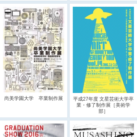
尚美学園大学 卒業制作展
平成27年度 文星芸術大学卒
業・修了制作展［美術学
部］