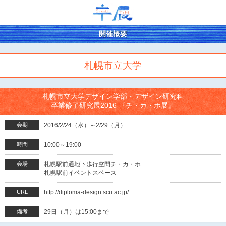
開催概要
札幌市立大学
札幌市立大学デザイン学部・デザイン研究科
卒業修了研究展2016 『チ・カ・ホ展』
会期
2016/2/24（水）～2/29（月）
時間
10:00～19:00
会場
札幌駅前通地下歩行空間チ・カ・ホ
札幌駅前イベントスペース
URL
http://diploma-design.scu.ac.jp/
備考
29日（月）は15:00まで