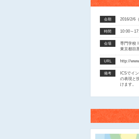
2016/2
会期
10:00～17
時間
専門学校 
会場
東京都目黒
http://www
URL
ICSで
備考
の表現と
けます。