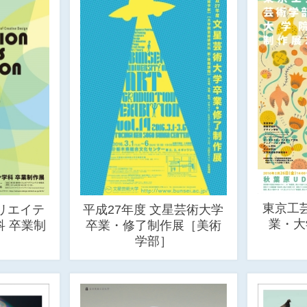
東京工
リエイテ
平成27年度 文星芸術大学
業・大
 卒業制
卒業・修了制作展［美術
学部］